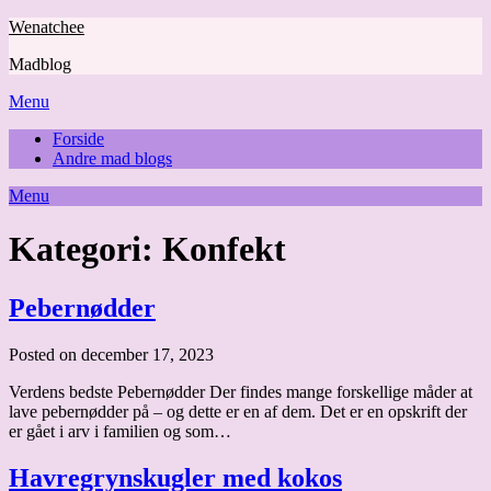
Skip
Wenatchee
to
Madblog
content
Menu
Forside
Andre mad blogs
Menu
Kategori:
Konfekt
Pebernødder
Posted on december 17, 2023
Verdens bedste Pebernødder Der findes mange forskellige måder at
lave pebernødder på – og dette er en af dem. Det er en opskrift der
er gået i arv i familien og som…
Havregrynskugler med kokos