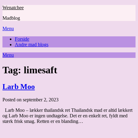
Skip
Wenatchee
to
Madblog
content
Menu
Forside
Andre mad blogs
Menu
Tag:
limesaft
Larb Moo
Posted on september 2, 2023
Larb Moo – lækker thailandsk ret Thailandsk mad er altid lækkert
og Larb Moo er ingen undtagelse. Det er en enkelt ret, fyldt med
stærk frisk smag. Retten er en blanding…