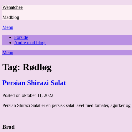
Skip
Wenatchee
to
Madblog
content
Menu
Forside
Andre mad blogs
Menu
Tag:
Rødløg
Persian Shirazi Salat
Posted on oktober 11, 2022
Persian Shirazi Salat er en persisk salat lavet med tomater, agurker og
Brød