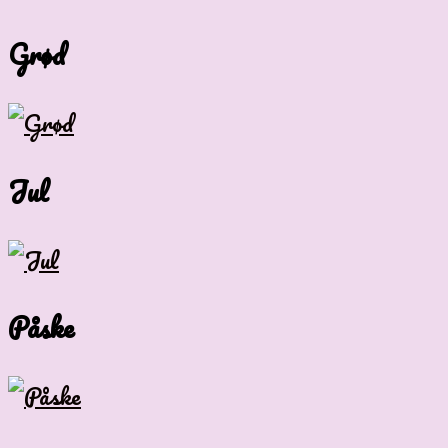
Grød
Jul
Påske