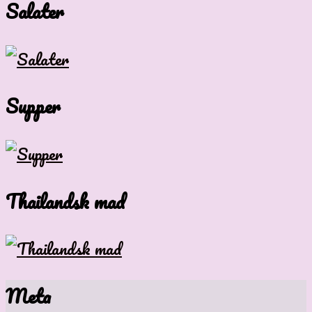
Salater
Supper
Thailandsk mad
Meta