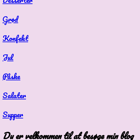
Grød
Konfekt
Jul
Påske
Salater
Supper
Du er velkommen til at besøge min blog