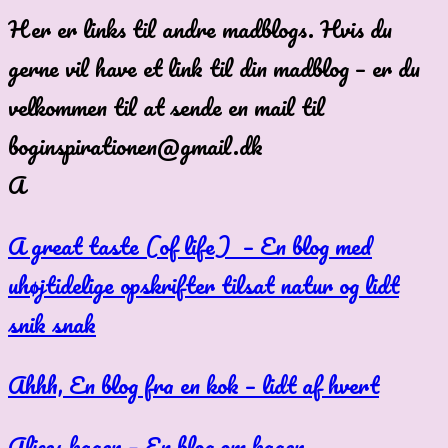
Her er links til andre madblogs. Hvis du
gerne vil have et link til din madblog – er du
velkommen til at sende en mail til
boginspirationen@gmail.dk
A
A great taste (of life) – En blog med
uhøjtidelige opskrifter tilsat natur og lidt
snik snak
Ahhh, En blog fra en kok – lidt af hvert
Alices kager – En blog om kager