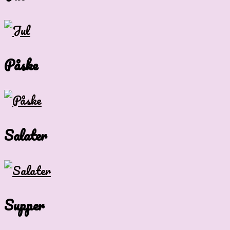
Påske
Salater
Supper