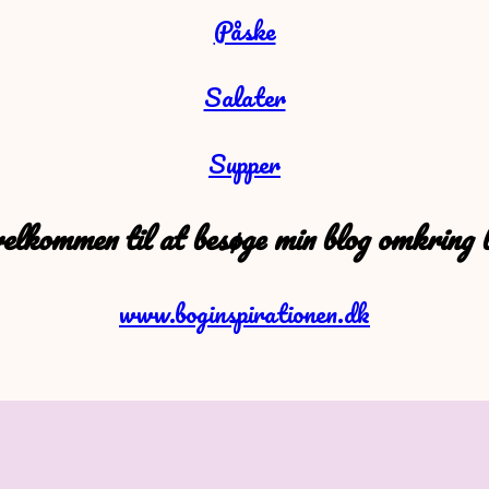
Påske
Salater
Supper
elkommen til at besøge min blog omkring 
www.boginspirationen.dk