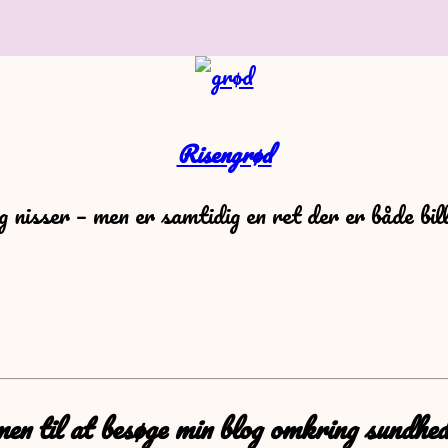
Risengrød
nisser – men er samtidig en ret der er både bill
n til at besøge min blog omkring sundhed