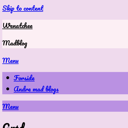
Skip to content
Wenatchee
Madblog
Menu
Forside
Andre mad blogs
Menu
Grød