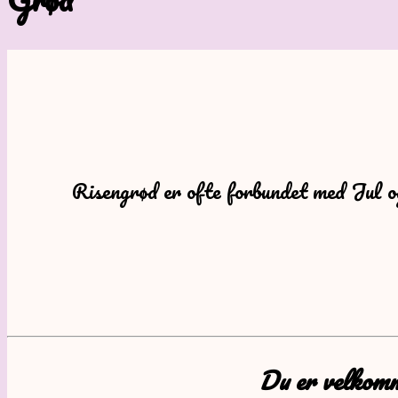
Risengrød er ofte forbundet med Jul og 
Du er velkomme