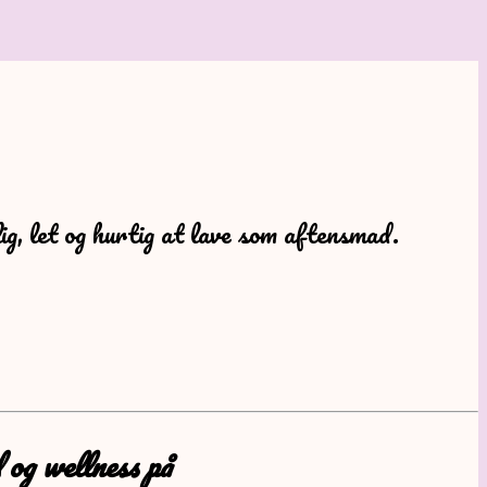
ig, let og hurtig at lave som aftensmad.
 og wellness på