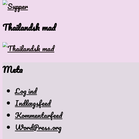
Thailandsk mad
Meta
Log ind
Indlægsfeed
Kommentarfeed
WordPress.org