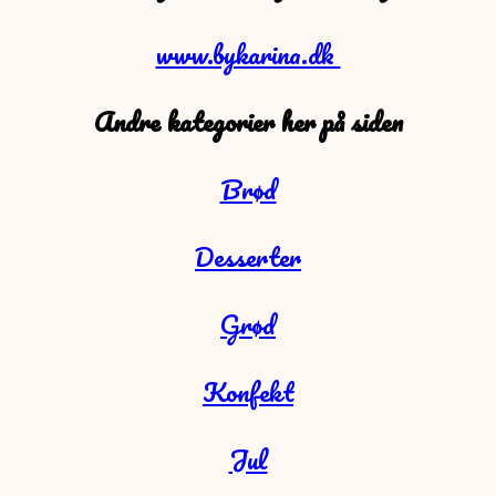
www.bykarina.dk
Andre kategorier her på siden
Brød
Desserter
Grød
Konfekt
Jul