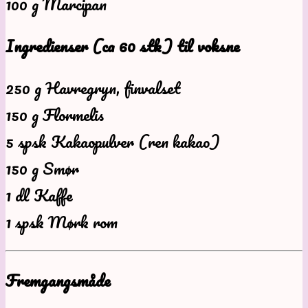
100 g Marcipan
Ingredienser (ca 60 stk) til voksne
250 g Havregryn, finvalset
150 g Flormelis
5 spsk Kakaopulver (ren kakao)
150 g Smør
1 dl Kaffe
1 spsk Mørk rom
Fremgangsmåde