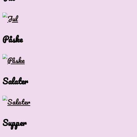
Påske
Salater
Supper