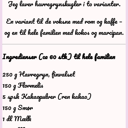
Jeg laver havregrynskugler i to varianter.
En variant til de voksne med rom og kaffe –
og en til hele familien med kokos og marcipan.
Ingredienser (ca 60 stk) til hele familien
250 g Havregryn, finvalset
150 g Flormelis
5 spsk Kakaopulver (ren kakao)
150 g Smør
1 dl Mælk