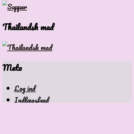
Thailandsk mad
Meta
Log ind
Indlægsfeed
Kommentarfeed
WordPress.org