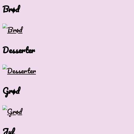
Brød
Desserter
Grød
Jul