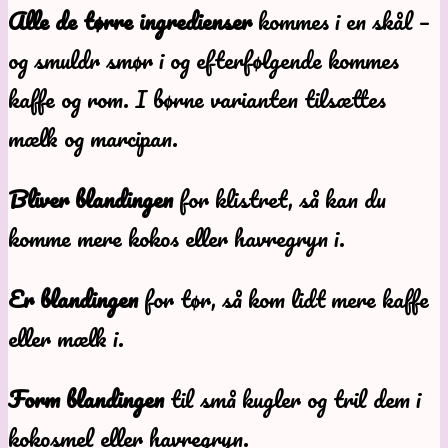
Alle de tørre ingredienser
kommes i en skål –
og smuldr smør i og efterfølgende kommes
kaffe og rom. I børne varianten tilsættes
mælk og marcipan.
Bliver blandingen
for klistret, så kan du
komme mere kokos eller havregryn i.
Er blandingen
for tør, så kom lidt mere kaffe
eller mælk i.
Form blandingen
til små kugler og tril dem i
kokosmel eller havregryn.