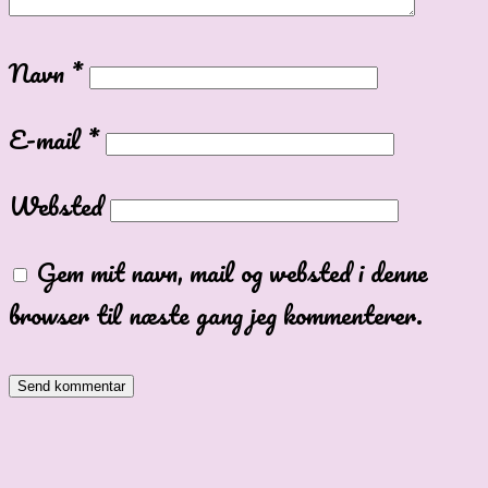
Navn
*
E-mail
*
Websted
Gem mit navn, mail og websted i denne
browser til næste gang jeg kommenterer.