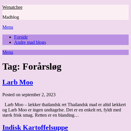
Skip
Wenatchee
to
Madblog
content
Menu
Forside
Andre mad blogs
Menu
Tag:
Forårsløg
Larb Moo
Posted on september 2, 2023
Larb Moo – lækker thailandsk ret Thailandsk mad er altid lækkert
og Larb Moo er ingen undtagelse. Det er en enkelt ret, fyldt med
stærk frisk smag. Retten er en blanding…
Indisk Kartoffelsuppe