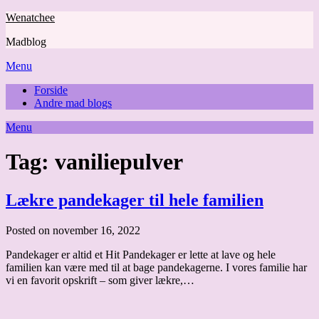
Skip
Wenatchee
to
Madblog
content
Menu
Forside
Andre mad blogs
Menu
Tag:
vaniliepulver
Lækre pandekager til hele familien
Posted on november 16, 2022
Pandekager er altid et Hit Pandekager er lette at lave og hele
familien kan være med til at bage pandekagerne. I vores familie har
vi en favorit opskrift – som giver lækre,…