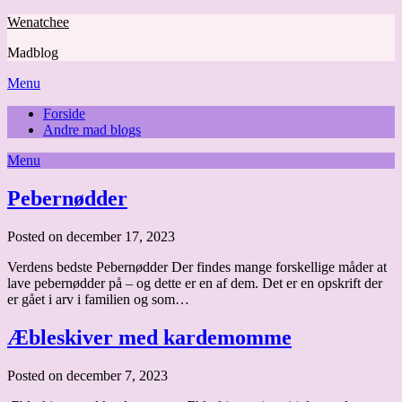
Skip
Wenatchee
to
Madblog
content
Menu
Forside
Andre mad blogs
Menu
Sample
Pebernødder
Page
Posted on december 17, 2023
Verdens bedste Pebernødder Der findes mange forskellige måder at
lave pebernødder på – og dette er en af dem. Det er en opskrift der
er gået i arv i familien og som…
Æbleskiver med kardemomme
Posted on december 7, 2023